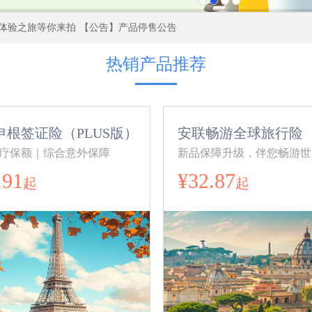
好体验之旅等你来拍
【公告】产品停售公告
热销产品推荐
申根签证险（PLUS版）
安联畅游全球旅行险
疗保额｜综合意外保障
新品保障升级，伴您畅游世
.91
¥32.87
起
起