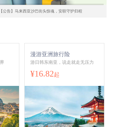
【公告】马来西亚沙巴街头惊魂，安联守护归程
漫游亚洲旅行险
界
游日韩东南亚，说走就走无压力
¥16.82
起