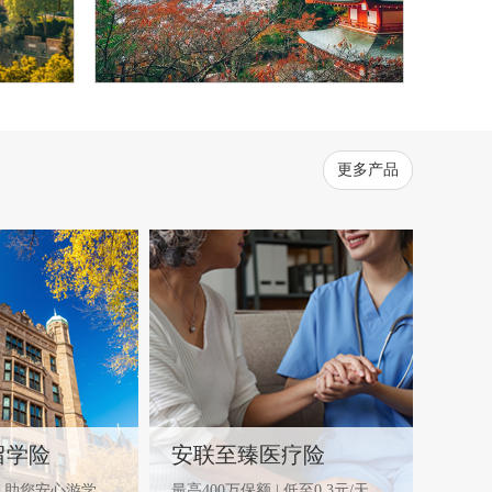
更多产品
留学险
安联至臻医疗险
，助您安心游学
最高400万保额 | 低至0.3元/天