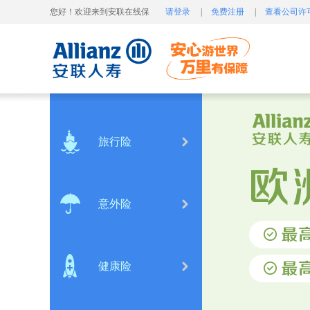
您好！欢迎来到安联在线保
请登录
|
免费注册
|
查看公司许
旅行险
意外险
健康险