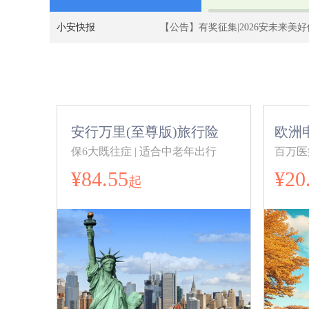
小安快报
【公告】有奖征集|2026安未来美
安行万里(至尊版)旅行险
欧洲
保6大既往症 | 适合中老年出行
百万医
¥84.55
¥20
起